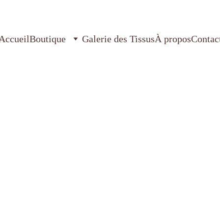
Accueil
Boutique
Galerie des Tissus
À propos
Contac
Sac bal
€30.00
Choix du tissu