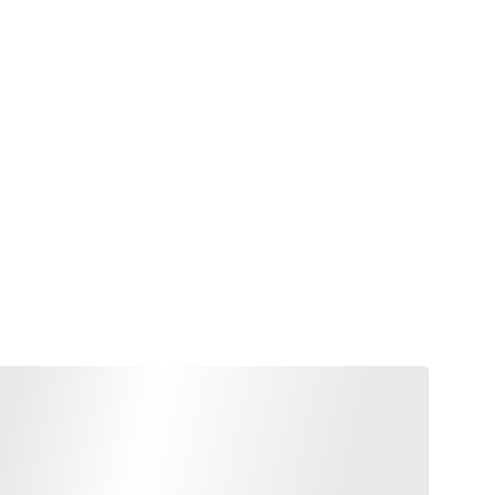
as un jouet, ne laissez pas votre bébé jouer
ns surveillance, risque d'étranglement avec le